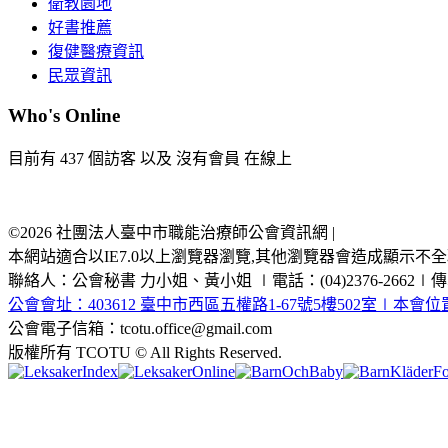
衛教園地
好書推薦
復健醫療資訊
民眾資訊
Who's Online
目前有 437 個訪客 以及 沒有會員 在線上
©2026 社團法人臺中市職能治療師公會資訊網 |
本網站適合以IE7.0以上瀏覽器瀏覽,其他瀏覽器會造成顯示不全現
聯絡人：公會秘書 力小姐、黃小姐 ∣電話：(04)2376-2662∣傳真：(
公會會址：403612 臺中市西區五權路1-67號5樓502室∣本會
公會電子信箱：tcotu.office@gmail.com
版權所有 TCOTU © All Rights Reserved.