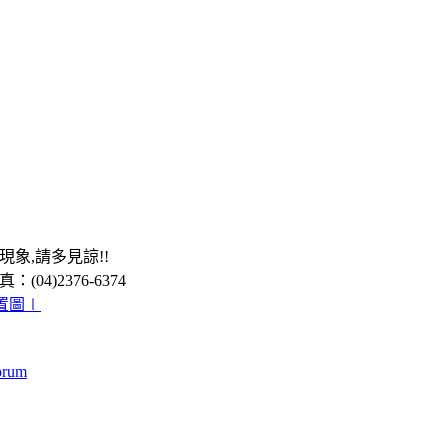
象,請多見諒!!
04)2376-6374
位置圖∣