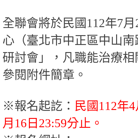
全聯會將於民國
112
年
7
月
心（臺北市中正區中山南
研討會」，凡職能治療相
參閱附件簡章。
※報名起訖：
民國
112
年
4
月
16
日
23:59
分止。