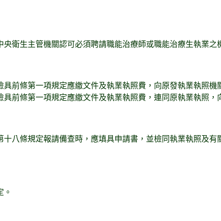
中央衛生主管機關認可必須聘請職能治療師或職能治療生執業之
檢具前條第一項規定應繳文件及執業執照費，向原發執業執照機
檢具前條第一項規定應繳文件及執業執照費，連同原執業執照，
第十八條規定報請備查時，應填具申請書，並檢同執業執照及有
定。