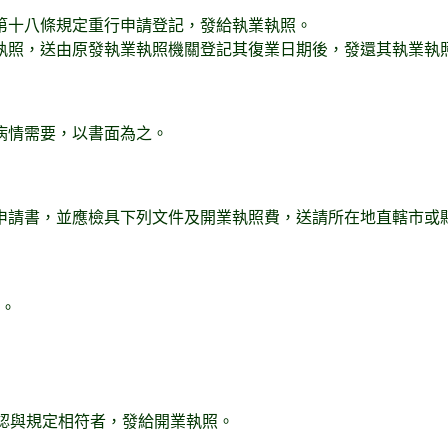
第十八條規定重行申請登記，發給執業執照。
執照，送由原發執業執照機關登記其復業日期後，發還其執業執
病情需要，以書面為之。
請書，並應檢具下列文件及開業執照費，送請所在地直轄市或縣 
件。
，認與規定相符者，發給開業執照。