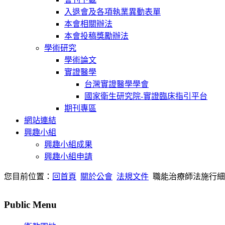
入退會及各項執業異動表單
本會相關辦法
本會投稿獎勵辦法
學術研究
學術論文
實證醫學
台灣實證醫學學會
國家衛生研究院-實證臨床指引平台
期刊專區
網站連結
興趣小組
興趣小組成果
興趣小組申請
您目前位置：
回首頁
關於公會
法規文件
職能治療師法施行細
Public Menu