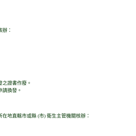
核辦：
發之證書作廢。
申請換發。
在地直轄市或縣 (
市) 衛生主管機關核辦：